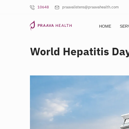
10648
praavalistens@praavahealth.com
HOME
SER
World Hepatitis D